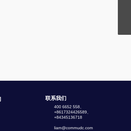
邮箱
liam@commudc.com
电话
173 2442 6589
联系我们
们
400 6652 558、
+8617324426589、
+84345136718
liam@commudc.com